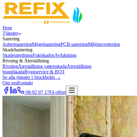
Hem
Tjänster
Sanering
Asbestsanering
Mögelsanering
PCB-sanering
Miljöinventering
Skadehantering
Skadeutredning
Fuktskador
Avfuktning
Rivning & Återställning
Rivning
Återställning vattenskada
Återställning
brandskada
Byggservice & ROT
Se alla tjänster i Stockholm →
Om oss
Kontakt
08-92 97 17
Få offert