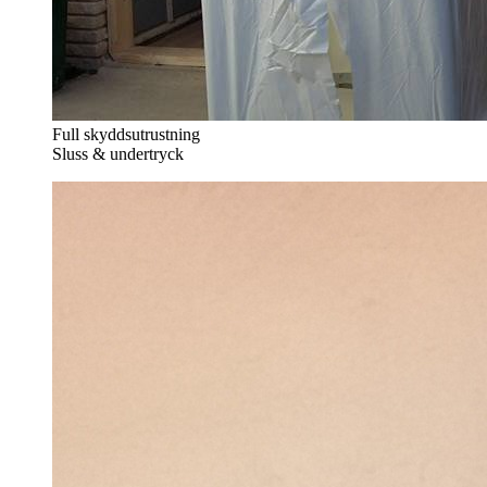
Full skyddsutrustning
Sluss & undertryck