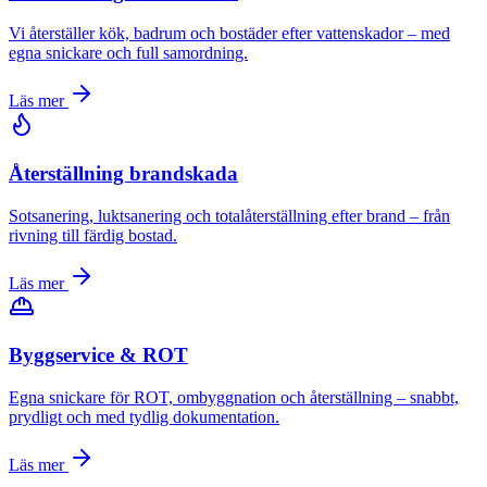
Vi återställer kök, badrum och bostäder efter vattenskador – med
egna snickare och full samordning.
Läs mer
Återställning brandskada
Sotsanering, lukt­sanering och totalåterställning efter brand – från
rivning till färdig bostad.
Läs mer
Byggservice & ROT
Egna snickare för ROT, ombyggnation och återställning – snabbt,
prydligt och med tydlig dokumentation.
Läs mer