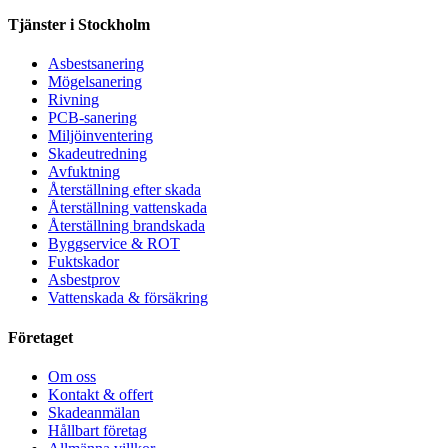
Tjänster i Stockholm
Asbestsanering
Mögelsanering
Rivning
PCB-sanering
Miljöinventering
Skadeutredning
Avfuktning
Återställning efter skada
Återställning vattenskada
Återställning brandskada
Byggservice & ROT
Fuktskador
Asbestprov
Vattenskada & försäkring
Företaget
Om oss
Kontakt & offert
Skadeanmälan
Hållbart företag