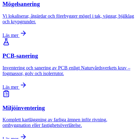
Mögelsanering
Vi lokaliserar, åtgärdar och förebygger mögel i tak, väggar, bjälklag
och krypgrunder.
Läs mer
PCB-sanering
Inventering och sanering av PCB enligt Naturvårdsverkets krav –
fogmassor, golv och isolerrutor.
Läs mer
Miljöinventering
Komplett kartläggning av farliga ämnen inför rivning,
ombyggnation eller fastighetsöverlåtelse.
Läs mer