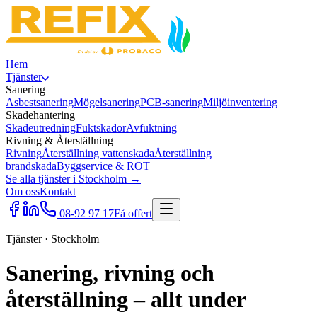
Hem
Tjänster
Sanering
Asbestsanering
Mögelsanering
PCB-sanering
Miljöinventering
Skadehantering
Skadeutredning
Fuktskador
Avfuktning
Rivning & Återställning
Rivning
Återställning vattenskada
Återställning
brandskada
Byggservice & ROT
Se alla tjänster i Stockholm →
Om oss
Kontakt
08-92 97 17
Få offert
Tjänster · Stockholm
Sanering, rivning och
återställning – allt under