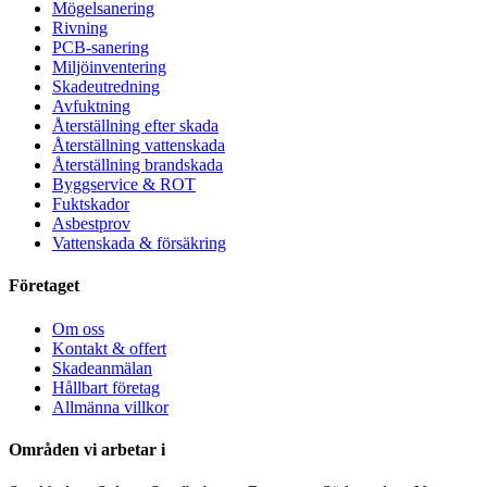
Mögelsanering
Rivning
PCB-sanering
Miljöinventering
Skadeutredning
Avfuktning
Återställning efter skada
Återställning vattenskada
Återställning brandskada
Byggservice & ROT
Fuktskador
Asbestprov
Vattenskada & försäkring
Företaget
Om oss
Kontakt & offert
Skadeanmälan
Hållbart företag
Allmänna villkor
Områden vi arbetar i