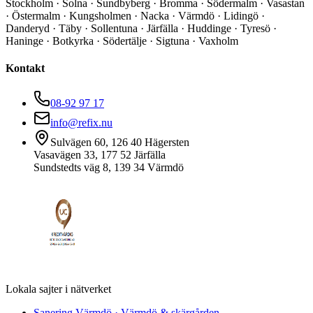
Stockholm · Solna · Sundbyberg · Bromma · Södermalm · Vasastan
· Östermalm · Kungsholmen · Nacka · Värmdö · Lidingö ·
Danderyd · Täby · Sollentuna · Järfälla · Huddinge · Tyresö ·
Haninge · Botkyrka · Södertälje · Sigtuna · Vaxholm
Kontakt
08-92 97 17
info@refix.nu
Sulvägen 60, 126 40 Hägersten
Vasavägen 33, 177 52 Järfälla
Sundstedts väg 8, 139 34 Värmdö
Lokala sajter i nätverket
Sanering Värmdö
·
Värmdö & skärgården