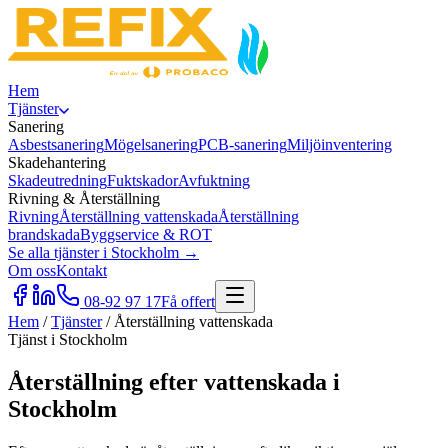
Hem
Tjänster
Sanering
Asbestsanering
Mögelsanering
PCB-sanering
Miljöinventering
Skadehantering
Skadeutredning
Fuktskador
Avfuktning
Rivning & Återställning
Rivning
Återställning vattenskada
Återställning
brandskada
Byggservice & ROT
Se alla tjänster i Stockholm →
Om oss
Kontakt
08-92 97 17
Få offert
Hem
/
Tjänster
/
Återställning vattenskada
Tjänst i Stockholm
Återställning efter vattenskada i
Stockholm