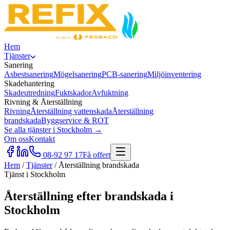
Hem
Tjänster
Sanering
Asbestsanering
Mögelsanering
PCB-sanering
Miljöinventering
Skadehantering
Skadeutredning
Fuktskador
Avfuktning
Rivning & Återställning
Rivning
Återställning vattenskada
Återställning
brandskada
Byggservice & ROT
Se alla tjänster i Stockholm →
Om oss
Kontakt
08-92 97 17
Få offert
Hem
/
Tjänster
/
Återställning brandskada
Tjänst i Stockholm
Återställning efter brandskada i
Stockholm