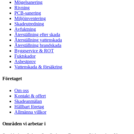
Mögelsanering
Rivning
PCB-sanering
Miljöinventering
Skadeutredning
Avfuktning
Återställning efter skada
Återställning vattenskada
Återställning brandskada
Byggservice & ROT
Fuktskador
Asbestprov
Vattenskada & försäkring
Företaget
Om oss
Kontakt & offert
Skadeanmälan
Hållbart företag
Allmänna villkor
Områden vi arbetar i