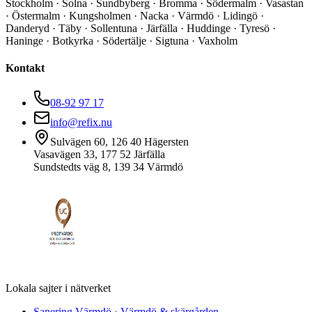
Stockholm · Solna · Sundbyberg · Bromma · Södermalm · Vasastan
· Östermalm · Kungsholmen · Nacka · Värmdö · Lidingö ·
Danderyd · Täby · Sollentuna · Järfälla · Huddinge · Tyresö ·
Haninge · Botkyrka · Södertälje · Sigtuna · Vaxholm
Kontakt
08-92 97 17
info@refix.nu
Sulvägen 60, 126 40 Hägersten
Vasavägen 33, 177 52 Järfälla
Sundstedts väg 8, 139 34 Värmdö
Lokala sajter i nätverket
Sanering Värmdö
·
Värmdö & skärgården